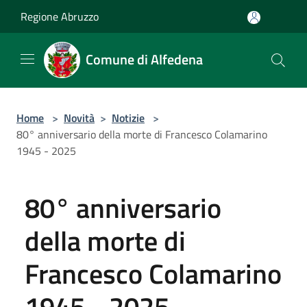
Salta al contenuto principale
Regione Abruzzo
Comune di Alfedena
Home
>
Novità
>
Notizie
>
80° anniversario della morte di Francesco Colamarino
1945 - 2025
80° anniversario
della morte di
Francesco Colamarino
1945 - 2025