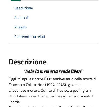
Descrizione
A cura di
Allegati
Contenuti correlati
Descrizione
“𝑺𝒐𝒍𝒐 𝒍𝒂 𝒎𝒆𝒎𝒐𝒓𝒊𝒂 𝒓𝒆𝒏𝒅𝒆 𝒍𝒊𝒃𝒆𝒓𝒊”
Oggi 29 aprile ricorre l’80° anniversario della morte di
Francesco Colamarino (1924-1945), giovane
alfedenese morto a Quinto di Treviso, a pochi giorni
dalla Liberazione d’Italia, per inseguire i suoi ideali di
libertà.