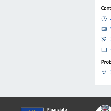
Cont
Prob