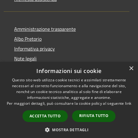
Amministrazione trasparente
Albo Pretorio
Informativa privacy
Note legali
×
Dichiarazione di accessibilità
Informazioni sui cookie
Questo sito web utilizza cookie tecnici e assimilati strettamente
necessari al corretto funzionamento e alla navigazione del sito,
nonché un cookie tecnico analitico al solo fine di elaborare
informazioni statistiche, aggregate e anonime.
RSS
Copyright © 2026 • Comune di
Per maggiori dettagli, può consultare la cookie policy al seguente
link
Accessibilità
Alfedena • Powered by
Privacy
Municipium
Accesso
•
RIFIUTA TUTTO
ACCETTA TUTTO
Cookie
redazione
Mappa del sito
MOSTRA DETTAGLI