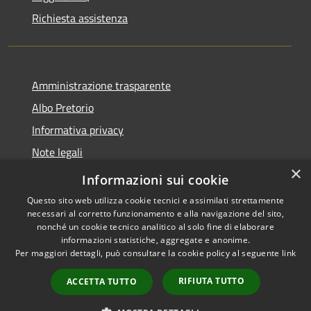
Richiesta assistenza
Amministrazione trasparente
Albo Pretorio
Informativa privacy
Note legali
×
Dichiarazione di accessibilità
Informazioni sui cookie
Questo sito web utilizza cookie tecnici e assimilati strettamente
necessari al corretto funzionamento e alla navigazione del sito,
nonché un cookie tecnico analitico al solo fine di elaborare
informazioni statistiche, aggregate e anonime.
RSS
Copyright © 2026 • Comune di
Per maggiori dettagli, può consultare la cookie policy al seguente
link
Accessibilità
Alfedena • Powered by
Privacy
Municipium
Accesso
•
RIFIUTA TUTTO
ACCETTA TUTTO
Cookie
redazione
Mappa del sito